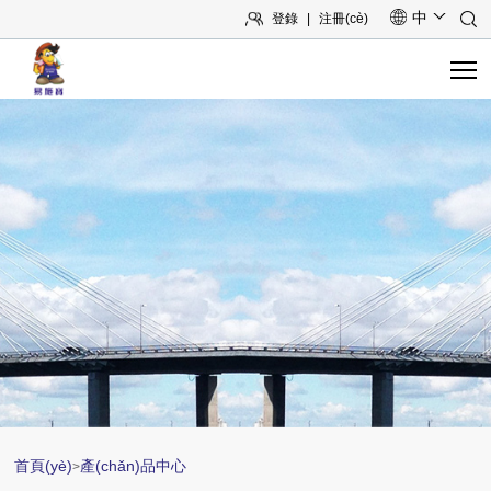
中
登錄
|
注冊(cè)
首頁(yè)
關(guān)于我們
產(chǎn)品中心
系統(tǒng)方案
工程案例
技術(shù)與服務(wù)
培訓(xùn)講座
首頁(yè)
產(chǎn)品中心
>