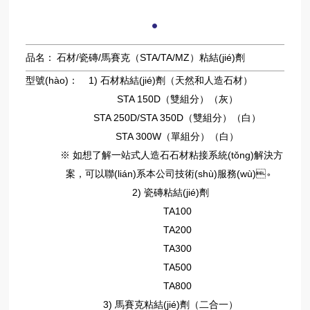
品名：
石材/瓷磚/馬賽克（STA/TA/MZ）粘結(jié)劑
型號(hào)：
1) 石材粘結(jié)劑（天然和人造石材）
STA 150D（雙組分）（灰）
STA 250D/STA 350D（雙組分）（白）
STA 300W（單組分）（白）
※ 如想了解一站式人造石石材粘接系統(tǒng)解決方
案，可以聯(lián)系本公司技術(shù)服務(wù)。
2) 瓷磚粘結(jié)劑
TA100
TA200
TA300
TA500
TA800
3) 馬賽克粘結(jié)劑（二合一）