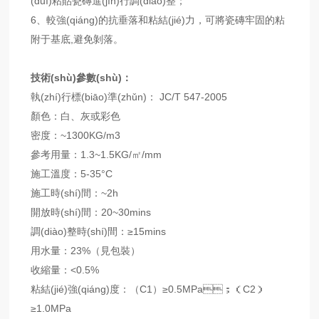
(duì)粘貼瓷磚進(jìn)行調(diào)整；
6、較強(qiáng)的抗垂落和粘結(jié)力，可將瓷磚牢固的粘
附于基底,避免剝落。
技術(shù)參數(shù)：
執(zhí)行標(biāo)準(zhǔn)： JC/T 547-2005
顏色：白、灰或彩色
密度：~1300KG/m3
參考用量：1.3~1.5KG/㎡/mm
施工溫度：5-35°C
施工時(shí)間：~2h
開放時(shí)間：20~30mins
調(diào)整時(shí)間：≥15mins
用水量：23%（見包裝）
收縮量：<0.5%
粘結(jié)強(qiáng)度：（C1）≥0.5MPa；（C2）
≥1.0MPa