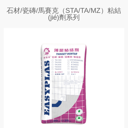
新聞資訊
石材/瓷磚/馬賽克（STA/TA/MZ）粘結
(jié)劑系列
聯(lián)系我們