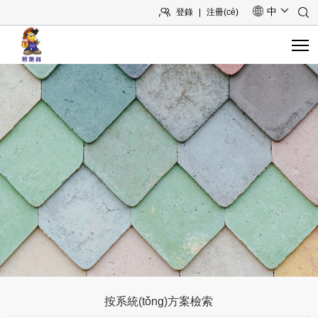
中
登錄
|
注冊(cè)
首頁(yè)
關(guān)于我們
產(chǎn)品中心
系統(tǒng)方案
工程案例
技術(shù)與服務(wù)
培訓(xùn)講座
按系統(tǒng)方案檢索