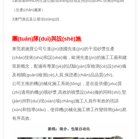
2新加坡BANDAI主題公園項(xiàng)目指定預(yù)混GRC供應(yīng)商
（生產(chǎn)廠家）
3澳門酒店及公屋項(xiàng)目
團(tuán)隊(duì)與設(shè)施
東莞易施寶公司引進(jìn)德國先進(jìn)的干混砂漿生產
(chǎn)技術(shù)和設(shè)備，歐洲先進(jìn)的施工工藝和建
筑新概念，配備有專業(yè)的試驗(yàn)室檢測(cè)設(shè)備
及相關(guān)檢測(cè)人員,保證產(chǎn)品品質(zhì)。
公司主推的機(jī)械化施工系統(tǒng)，是在提供優(yōu)質
(zhì)適用的機(jī)噴砂漿,高效的噴漿設(shè)備的同時(shí),堅
(jiān)持對(duì)現(xiàn)場(chǎng)施工人員作有效的培訓
(xùn)和指導(dǎo)，使得機(jī)械化施工將工作變得簡(jiǎn)易
有序高效。