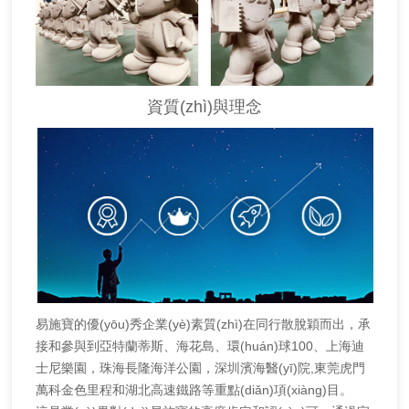
資質(zhì)與理念
易施寶的優(yōu)秀企業(yè)素質(zhì)在同行散脫穎而出，承
接和參與到亞特蘭蒂斯、海花島、環(huán)球100、上海迪
士尼樂園，珠海長隆海洋公園，深圳濱海醫(yī)院,東莞虎門
萬科金色里程和湖北高速鐵路等重點(diǎn)項(xiàng)目。