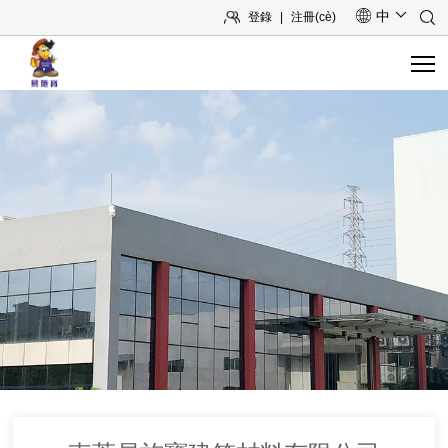
中
登錄
|
注冊(cè)
首頁
關(guān)于我們
產(chǎn)品中心
系統(tǒng)方案
工程案例
技術(shù)與服務(wù)
培訓(xùn)講座