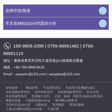
新聞資訊
瓷磚空鼓/脫落
聯(lián)系我們
常見瓷磚粘結(jié)問題與分析
189-9808-3398 | 0769-88661482 | 0769-
88861119
地址：廣東省東莞市沙田大道與進(jìn)港南路交匯處
傳真：+86-769-88863618
Email：easymix@163.com / easyplas@163.com
友情鏈接：
雕刻砂漿
干混砂漿系列
乳液系列及機械化施工
彩色裝飾砂漿系列
地坪材料系列
特殊修補砂漿系列
防水系列
彩色填縫劑系列
防潮膩子系列
石材、瓷磚、馬賽克 粘結(jié)劑系列
舞臺木地板
中國家裝網(wǎng)
鄭州醫(yī)療家具
ISO9001認(rèn)證
活動板房
舊房翻新
聲測管廠家
工業(yè)機器視覺設(shè)備
干混砂漿